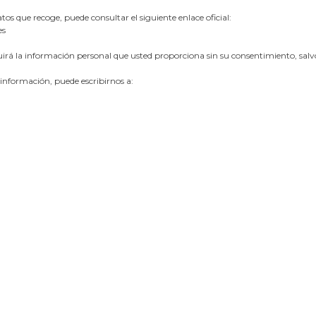
s que recoge, puede consultar el siguiente enlace oficial:
es
buirá la información personal que usted proporciona sin su consentimiento, salvo
 información, puede escribirnos a:
Gestiona Reserva
Términos y condiciones
Política de privacidad