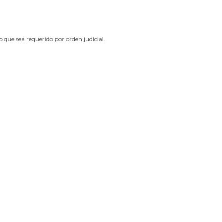
 que sea requerido por orden judicial.
Síguenos en redes sociales
Powered by