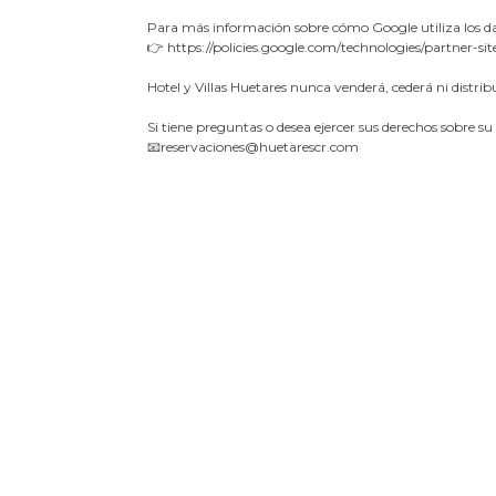
Para más información sobre cómo Google utiliza los dato
👉 https://policies.google.com/technologies/partner-sit
Hotel y Villas Huetares nunca venderá, cederá ni distri
Si tiene preguntas o desea ejercer sus derechos sobre su
📧
reservaciones@huetarescr.com
Hotel y Villas Huetares
Playa Hermosa, Guanacaste, Costa Rica.
reservaciones@huetarescr.com
+506 4000-1274
/
+506 8498-4301